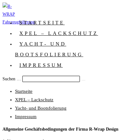
Zum
Inhalt
springen
STARTSEITE
XPEL – LACKSCHUTZ
YACHT- UND
BOOTSFOLIERUNG
IMPRESSUM
Suchen …
Suche
Schalte
abschicken
Startseite
den
XPEL – Lackschutz
Button
Yacht- und Bootsfolierung
um,
Impressum
um
das
Allgemeine Geschäftsbedingungen der Firma R-Wrap Design
Menü